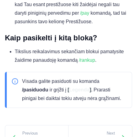
kad Tau esant prestižuose kiti žaidėjai negali tau
daryti piniginių pervedimu per
/pay
komandą, tad tai
pasunkins tavo kelionę Prestižuose.
Kaip pasikelti į kitą bloką?
Tikslius reikalavimus sekančiam blokui pamatysite
žaidime panaudoję komandą
/rankup
.
Visada galite pasiduoti su komanda
/pasiduodu
ir grįžti į
[
Legenda
]
. Prarasti
pinigai bei daiktai tokiu atveju nėra grąžinami.
Previous
Next