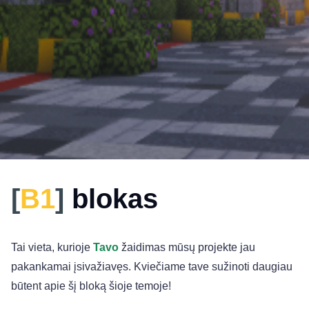
[
B1
]
blokas
Tai vieta, kurioje
Tavo
žaidimas mūsų projekte jau
pakankamai įsivažiavęs. Kviečiame tave sužinoti daugiau
būtent apie šį bloką šioje temoje!