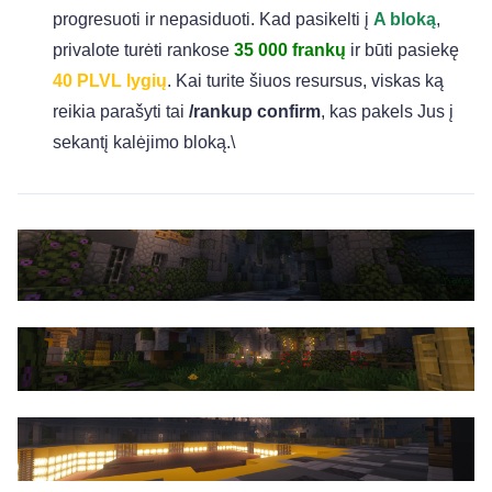
progresuoti ir nepasiduoti. Kad pasikelti į
A bloką
,
privalote turėti rankose
35 000 frankų
ir būti pasiekę
40
PLVL lygių
. Kai turite šiuos resursus, viskas ką
reikia parašyti tai
/rankup confirm
, kas pakels Jus į
sekantį kalėjimo bloką.\