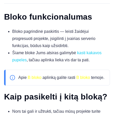
Bloko funkcionalumas
Bloko pagrindinė paskirtis — leisti žaidėjui
progresuoti projekte, įsigilinti į įvairias serverio
funkcijas, būdus kaip užsidirbti.
Šiame bloke Jums atsiras galimybė
kasti kakavos
pupeles
, tačiau aplinka lieka vis dar ta pati.
Apie
B bloko
aplinką galite rasti
B bloko
temoje.
Kaip pasikelti į kitą bloką?
Nors tai gali ir užtrukti, tačiau mūsų projekte turite