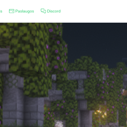
is
Paslaugos
Discord