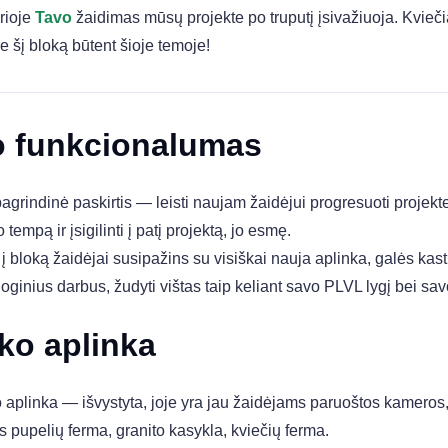
urioje
Tavo
žaidimas mūsų projekte po truputį įsivažiuoja. Kvieč
 šį bloką būtent šioje temoje!
o funkcionalumas
agrindinė paskirtis — leisti naujam žaidėjui progresuoti projekte,
 tempą ir įsigilinti į patį projektą, jo esmę.
į bloką žaidėjai susipažins su visiškai nauja aplinka, galės kasti 
oginius darbus, žudyti vištas taip keliant savo PLVL lygį bei sav
ko aplinka
 aplinka — išvystyta, joje yra jau žaidėjams paruoštos kameros,
 pupelių ferma, granito kasykla, kviečių ferma.