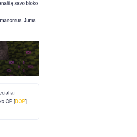
 panašią savo bloko
us įmanomus, Jums
cialiai
oko OP [
BOP
]