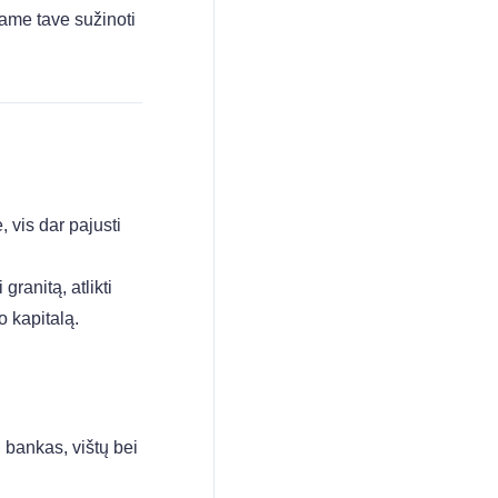
iame tave sužinoti
 vis dar pajusti
granitą, atlikti
o kapitalą.
 bankas, vištų bei