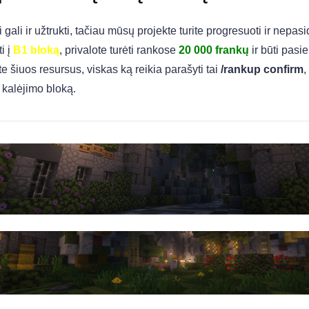
i gali ir užtrukti, tačiau mūsų projekte turite progresuoti ir nepas
i į
B1 bloką
, privalote turėti rankose
20 000 frankų
ir būti pasi
ite šiuos resursus, viskas ką reikia parašyti tai
/rankup confirm
,
 kalėjimo bloką.