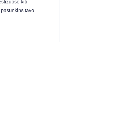
stižuose kiti
 pasunkins tavo
ję komandą
/rankup
.
a
]
. Prarasti
Next
B​1] blokas