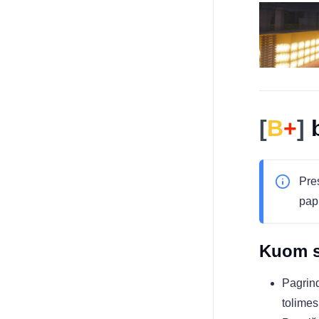
[
B
+
]
b
Pres
pap
Kuom sk
Pagrind
tolime