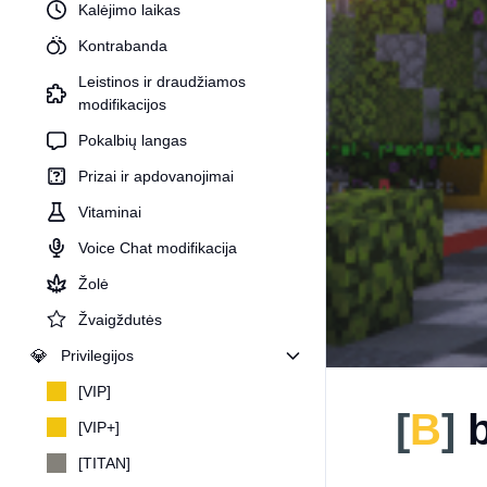
Kalėjimo laikas
Kontrabanda
Leistinos ir draudžiamos
modifikacijos
Pokalbių langas
Prizai ir apdovanojimai
Vitaminai
Voice Chat modifikacija
Žolė
Žvaigždutės
💎
Privilegijos
[VIP]
[
B
]
b
[VIP+]
[TITAN]