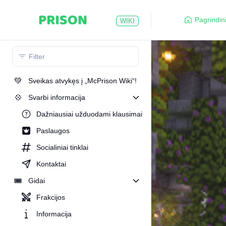
Pagrindin
WIKI
💚
Sveikas atvykęs į „Mc​Prison Wiki“!
💠
Svarbi informacija
Dažniausiai užduodami klausimai
Paslaugos
Socialiniai tinklai
Kontaktai
🎟️
Gidai
Frakcijos
Informacija