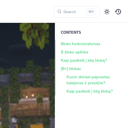
⌘K
CONTENTS
Bloko funkcionalumas
B bloko aplinka
Kaip pasikelti į kitą bloką?
[B+] blokas
Kuom skiriasi paprastas
kalėjimas ir prestižai?
Kaip pasikelti į kitą bloką?