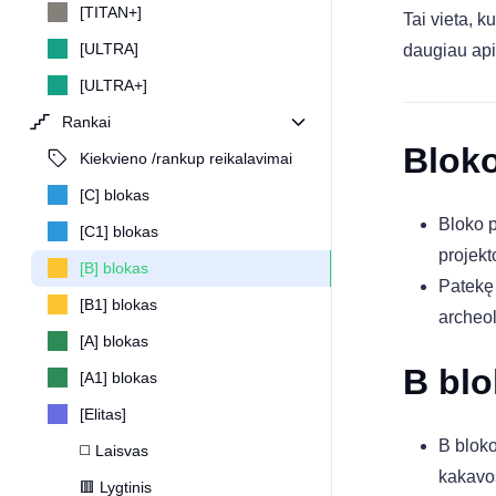
[TITAN+]
Tai vieta, k
[ULTRA]
daugiau apie
[ULTRA+]
Rankai
Blok
Kiekvieno /rankup reikalavimai
[C] blokas
Bloko p
[C​1] blokas
projekto
[B] blokas
Patekę 
[B​1] blokas
archeol
[A] blokas
B blo
[A​1] blokas
[Elitas]
B bloko
◻️ Laisvas
kakavos
🟥 Lygtinis