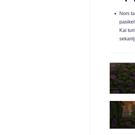
Nors ta
pasikelt
Kai tur
sekantį