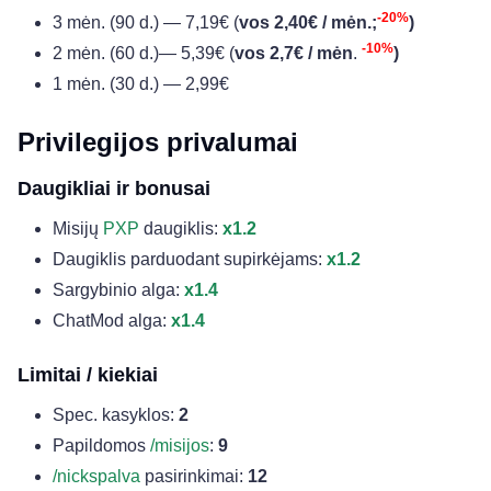
-20%
3 mėn. (90 d.) — 7,19€ (
vos 2,40€ /
mėn.;
)
-10%
2 mėn. (60 d.)— 5,39€ (
vos 2,7€ /
mėn
.
)
1 mėn. (30 d.) — 2,99€
Privilegijos privalumai
Daugikliai ir bonusai
Misijų
PXP
daugiklis:
x1.2
Daugiklis parduodant supirkėjams:
x1.2
Sargybinio alga:
x1.4
ChatMod alga:
x1.4
Limitai / kiekiai
Spec. kasyklos:
2
Papildomos
/misijos
:
9
/nickspalva
pasirinkimai:
12