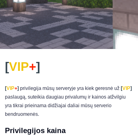
[
VIP
+
]
[
VIP
+
]
privilegija mūsų serveryje yra kiek geresnė už
[
VIP
]
paslaugą, suteikia daugiau privalumų ir kainos atžvilgiu
yra tikrai prieinama didžiajai daliai mūsų serverio
bendruomenės.
Privilegijos kaina