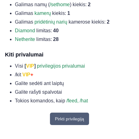
Galimas namų (
/sethome
) kiekis:
2
Galimas
kamerų
kiekis:
1
Galimas
pridėtinių narių
kamerose kiekis:
2
Diamond
limitas:
40
Netherite
limitas:
28
Kiti privalumai
Visi
[
VIP
]
privilegijos privalumai
/kit
VIP
+
Galite sedėti ant laiptų
Galite rašyti spalvotai
Tokios komandos, kaip
/feed, /hat
Pirkti privilegiją