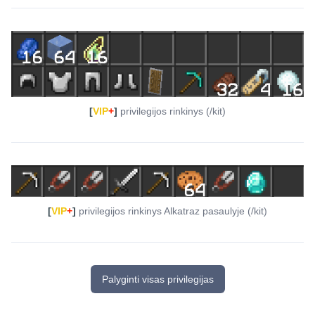
[
VIP
+
]
privilegijos rinkinys (/kit)
[
VIP
+
]
privilegijos rinkinys Alkatraz pasaulyje (/kit)
Palyginti visas privilegijas