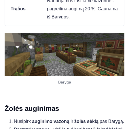
Naudojamos tuščiame vazonne -
Trąšos
pagreitina augimą 20 %. Gaunama
iš Barygos.
Baryga
Žolės auginimas
Nusipirk
auginimo vazoną
ir
žolės sėklą
pas Barygą.