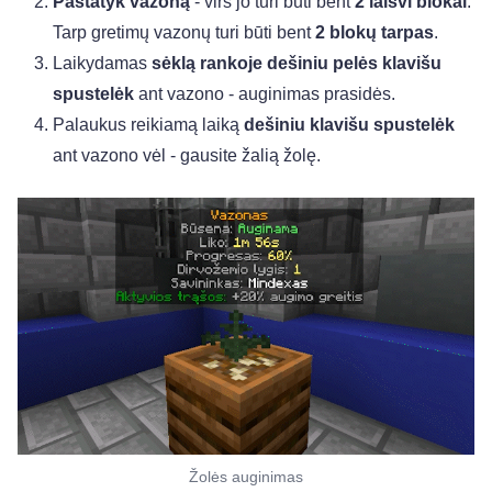
Pastatyk vazoną
- virš jo turi būti bent
2 laisvi blokai
.
Tarp gretimų vazonų turi būti bent
2 blokų tarpas
.
Laikydamas
sėklą rankoje dešiniu pelės klavišu
spustelėk
ant vazono - auginimas prasidės.
Palaukus reikiamą laiką
dešiniu klavišu spustelėk
ant vazono vėl - gausite žalią žolę.
Žolės auginimas