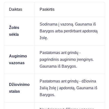
Daiktas
Paskirtis
Sodinama į vazoną. Gaunama iš
Žolės
Barygos arba perdirbant apdorotą
sėkla
žolę.
Pastatomas ant grindų -
Auginimo
pagrindinis auginimo įrenginys.
vazonas
Gaunama iš Barygos.
Pastatomas ant grindų - džiovina
Džiovinimo
žalią žolę į apdorotą. Gaunama iš
stalas
Barygos.