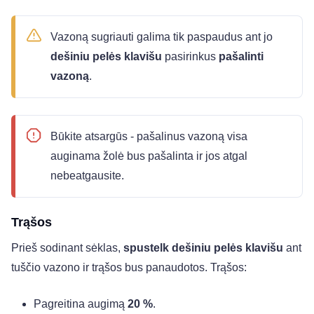
Vazoną sugriauti galima tik paspaudus ant jo
dešiniu pelės klavišu
pasirinkus
pašalinti
vazoną
.
Būkite atsargūs - pašalinus vazoną visa
auginama žolė bus pašalinta ir jos atgal
nebeatgausite.
Trąšos
Prieš sodinant sėklas,
spustelk dešiniu pelės klavišu
ant
tuščio vazono ir trąšos bus panaudotos. Trąšos:
Pagreitina augimą
20 %
.