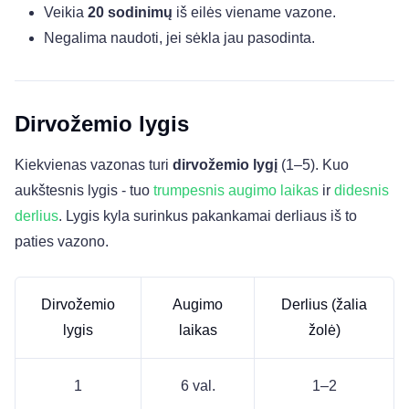
Veikia
20 sodinimų
iš eilės viename vazone.
Negalima naudoti, jei sėkla jau pasodinta.
Dirvožemio lygis
Kiekvienas vazonas turi
dirvožemio lygį
(1–5). Kuo
aukštesnis lygis - tuo
trumpesnis augimo laikas
ir
didesnis
derlius
. Lygis kyla surinkus pakankamai derliaus iš to
paties vazono.
Dirvožemio
Augimo
Derlius (žalia
lygis
laikas
žolė)
1
6 val.
1–2