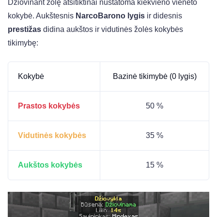
Džiovinant žolę atsitiktinai nustatoma kiekvieno vieneto
kokybė. Aukštesnis
NarcoBarono lygis
ir didesnis
prestižas
didina aukštos ir vidutinės žolės kokybės
tikimybę:
Kokybė
Bazinė tikimybė (0 lygis)
Prastos kokybės
50 %
Vidutinės kokybės
35 %
Aukštos kokybės
15 %