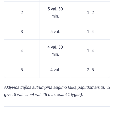
5 val. 30
2
1–2
min.
3
5 val.
1–4
4 val. 30
4
1–4
min.
5
4 val.
2–5
Aktyvios trąšos sutrumpina augimo laiką papildomais 20 %
(pvz. 6 val. → ~4 val. 48 min. esant 1 lygiui).