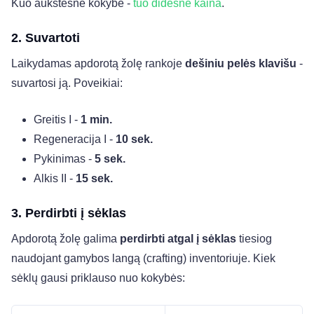
Kuo aukštesnė kokybė -
tuo didesnė kaina
.
2. Suvartoti
Laikydamas apdorotą žolę rankoje
dešiniu pelės klavišu
-
suvartosi ją. Poveikiai:
Greitis I -
1 min.
Regeneracija I -
10 sek.
Pykinimas -
5 sek.
Alkis II -
15 sek.
3. Perdirbti į sėklas
Apdorotą žolę galima
perdirbti atgal į sėklas
tiesiog
naudojant gamybos langą (crafting) inventoriuje. Kiek
sėklų gausi priklauso nuo kokybės: