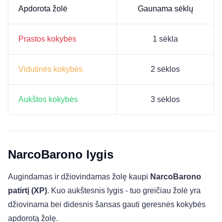
Apdorota žolė
Gaunama sėklų
Prastos kokybės
1 sėkla
Vidutinės kokybės
2 sėklos
Aukštos kokybės
3 sėklos
NarcoBarono lygis
Augindamas ir džiovindamas žolę kaupi
NarcoBarono
patirtį (XP)
. Kuo aukštesnis lygis - tuo greičiau žolė yra
džiovinama bei didesnis šansas gauti geresnės kokybės
apdorotą žolę.