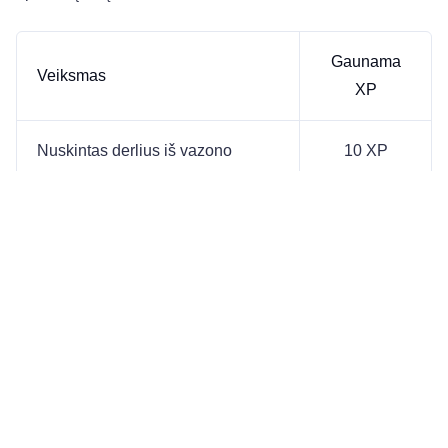
Gaunama
Veiksmas
XP
Nuskintas derlius iš vazono
10 XP
Surinkta apdorota žolė iš
15 XP
džiovyklos
Kiekvienam lygiui reikia
500 XP
. Kylant lygiui gaunamas
pranešimas pokalbių lange.
Kiekvienas NarcoBarono lygis sumažina
džiovinimo
laiką 30 sek.
Kiekvienas NarcoBarono lygis didina aukštos