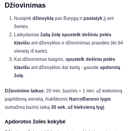
Džiovinimas
Nusipirk
džiovyklą
pas Barygą ir
pastatyk
jį ant
žemės.
Laikydamas
žalią žolę spustelk dešiniu pelės
klavišu
ant džiovyklos ir džiovinimas prasidės (iki 64
vienetų iš karto).
Kai džiovinimas baigsis,
spustelk dešiniu pelės
klavišu
ant džiovyklos dar kartą - gausite
apdorotą
žolę
.
Džiovinimo laikas:
20 min. bazinis + 1 min. už kiekvieną
papildomą vienetą. Aukštesnis
NarcoBarono lygis
sumažina bazinį laiką
30 sek. už kiekvieną lygį
.
Apdorotos žolės kokybė